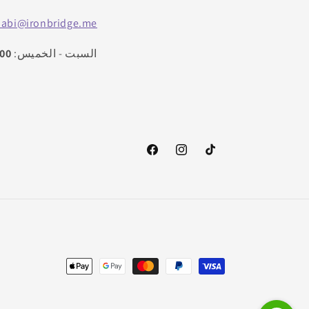
habi@ironbridge.me
السبت - الخميس:
11:00 صباحًا
تيك
انستغرام
فيسبوك
توك
طرق
الدفع