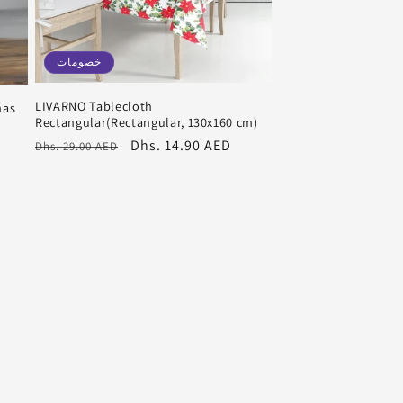
خصومات
LIVARNO Tablecloth
mas
Rectangular(Rectangular, 130x160 cm)
سعر
Dhs. 14.90 AED
سعر
Dhs. 29.00 AED
البيع
عادي