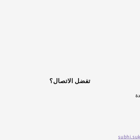
تفضل الاتصال؟
ة
subhi.su