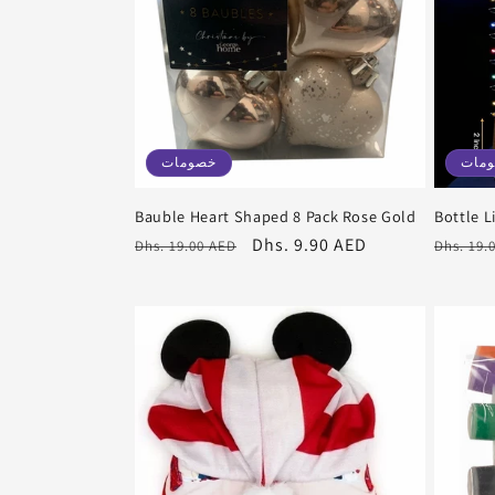
ة
:
مات
خصومات
Bauble Heart Shaped 8 Pack Rose Gold
Bottle L
سعر
سعر
Dhs. 9.90 AED
سعر
Dhs. 19.00 AED
Dhs. 19.
عادي
البيع
عادي