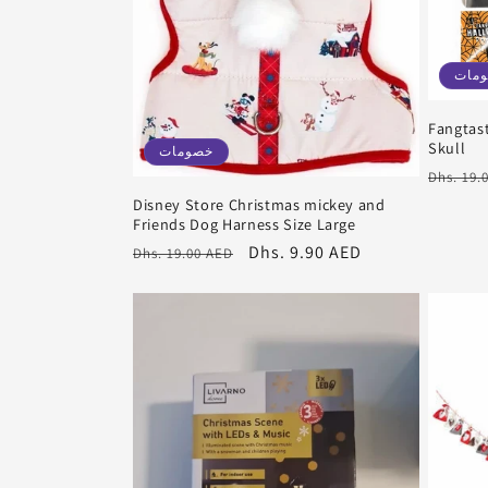
مات
Fangtas
Skull
خصومات
سعر
Dhs. 19.
عادي
Disney Store Christmas mickey and
Friends Dog Harness Size Large
سعر
Dhs. 9.90 AED
سعر
Dhs. 19.00 AED
البيع
عادي