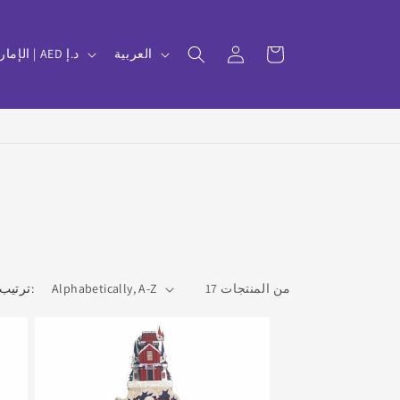
عربة
تسجيل
ل
العربية
الإمارات العربية المتحدة | AED د.إ
التسوق
الدخول
غ
ة
17 من المنتجات
ترتيب حسب: