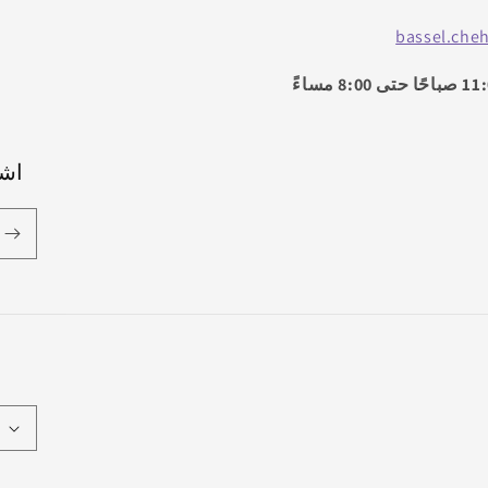
bassel.che
 حتى 8:00 مساءً
اشت