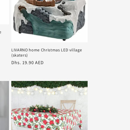
e
LIVARNO home Christmas LED village
(skaters)
سعر
Dhs. 19.90 AED
عادي