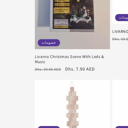
مات
LIVARNO
سعر
Dhs. 59.
خصومات
عادي
Livarno Christmas Scene With Leds &
Music
سعر
Dhs. 7.90 AED
سعر
Dhs. 29.00 AED
البيع
عادي