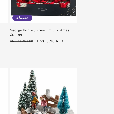
خصومات
George Home 8 Premium Christmas
Crackers
سعر
Dhs. 9.90 AED
سعر
Dhs. 29.00 AED
البيع
عادي