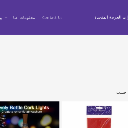
ا
Contact Us
معلومات عنا
م
ل
ب
ل
د
/
ا
ل
م
ن
ط
ق