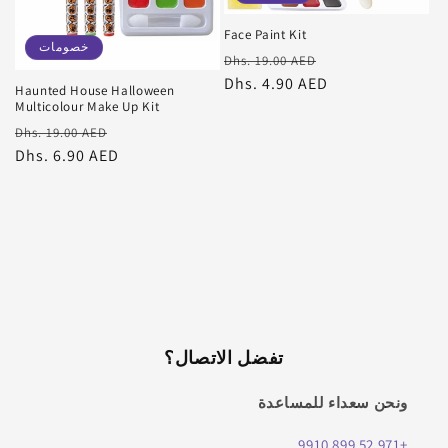
Face Paint Kit
خصومات
سعر
سعر
Dhs. 19.00 AED
البيع
عادي
Dhs. 4.90 AED
Haunted House Halloween
Multicolour Make Up Kit
سعر
سعر
Dhs. 19.00 AED
البيع
عادي
Dhs. 6.90 AED
تفضل الاتصال؟
ونحن سعداء للمساعدة
+971 52 899 9910